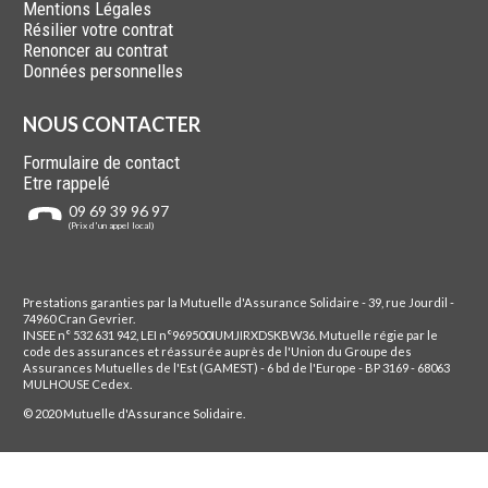
Mentions Légales
Résilier votre contrat
Renoncer au contrat
Données personnelles
NOUS CONTACTER
Formulaire de contact
Etre rappelé
09 69 39 96 97
(Prix d'un appel local)
Prestations garanties par la Mutuelle d'Assurance Solidaire
-
39, rue Jourdil -
74960 Cran Gevrier.
INSEE n° 532 631 942, LEI n°969500IUMJIRXDSKBW36.
Mutuelle
régie par le
code des assurances et réassurée auprès de l'Union du Groupe des
Assurances Mutuelles de l'Est (GAMEST) - 6 bd de l'Europe - BP 3169 - 68063
MULHOUSE Cedex.
© 2020 Mutuelle d'Assurance Solidaire.